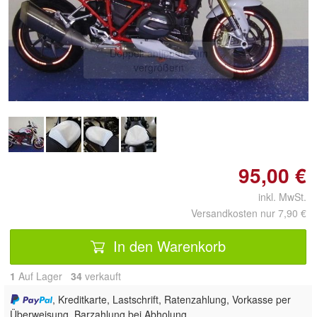
Doppelt antippen zum
vergrößern
95,00 €
inkl. MwSt.
Versandkosten nur 7,90 €
In den Warenkorb
1
Auf Lager
34
 verkauft
, Kreditkarte, Lastschrift, Ratenzahlung, Vorkasse per
Überweisung, Barzahlung bei Abholung