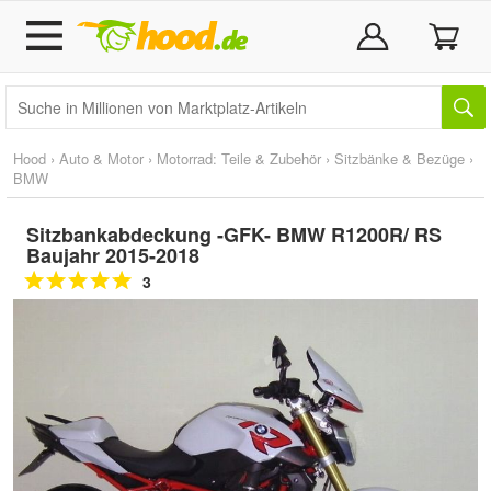
Hood
›
Auto & Motor
›
Motorrad: Teile & Zubehör
›
Sitzbänke & Bezüge
›
BMW
Sitzbankabdeckung -GFK- BMW R1200R/ RS
Baujahr 2015-2018
3