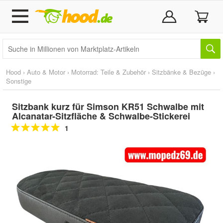
Hood
›
Auto & Motor
›
Motorrad: Teile & Zubehör
›
Sitzbänke & Bezüge
›
Sonstige
Sitzbank kurz für Simson KR51 Schwalbe mit
Alcanatar-Sitzfläche & Schwalbe-Stickerei
1