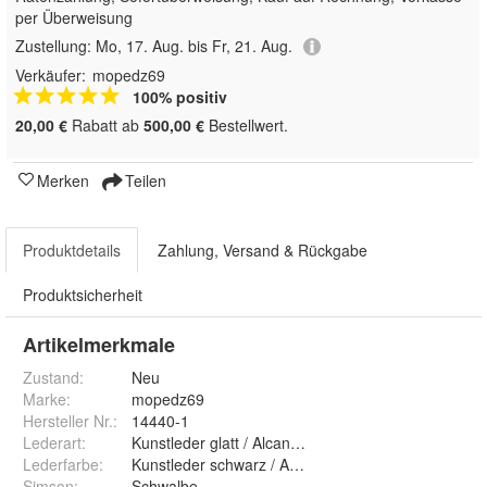
per Überweisung
Zustellung:
Mo, 17. Aug. bis Fr, 21. Aug.
Verkäufer:
mopedz69
100% positiv
20,00 €
Rabatt ab
500,00 €
Bestellwert.
Merken
Teilen
Produktdetails
Zahlung, Versand & Rückgabe
Produktsicherheit
Artikelmerkmale
Zustand:
Neu
Marke:
mopedz69
Hersteller Nr.:
14440-1
Lederart
:
Kunstleder glatt / Alcantara
Lederfarbe
:
Kunstleder schwarz / Alcantara grau
Simson
:
Schwalbe