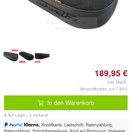
Doppelt antippen zum
vergrößern
189,95 €
inkl. MwSt.
Versandkosten nur 7,99 €
In den Warenkorb
3
Auf Lager
1
 verkauft
,
, Kreditkarte, Lastschrift, Ratenzahlung,
Ratenzahlung, Sofortüberweisung,
Kauf auf Rechnung, Vorkasse