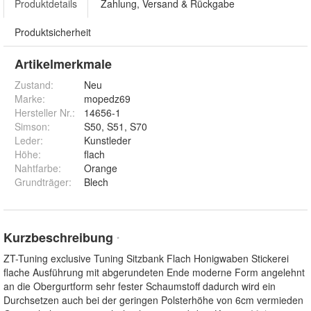
Produktdetails
Zahlung, Versand & Rückgabe
Produktsicherheit
Artikelmerkmale
Zustand:
Neu
Marke:
mopedz69
Hersteller Nr.:
14656-1
Simson
:
S50, S51, S70
Leder
:
Kunstleder
Höhe
:
flach
Nahtfarbe
:
Orange
Grundträger
:
Blech
Kurzbeschreibung
*
ZT-Tuning exclusive Tuning Sitzbank Flach Honigwaben Stickerei
flache Ausführung mit abgerundeten Ende moderne Form angelehnt
an die Obergurtform sehr fester Schaumstoff dadurch wird ein
Durchsetzen auch bei der geringen Polsterhöhe von 6cm vermieden