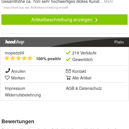
Gesamthöhe ca. 7cm sehr hochwertiges dickes Kunst
... Mehr
* maschinell aus der Artikelbeschreibung erstellt
Artikelbeschreibung anzeigen
Platin
mopedz69
219 Verkäufe
100% positiv
Gewerblich
Anrufen
Kontakt
Merken
Alle Artikel
Impressum
AGB
&
Datenschutz
Widerrufsbelehrung
Bewertungen