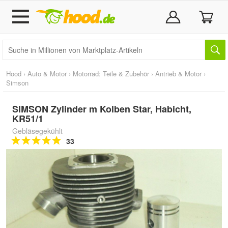
Hood
›
Auto & Motor
›
Motorrad: Teile & Zubehör
›
Antrieb & Motor
›
Simson
SIMSON Zylinder m Kolben Star, Habicht,
KR51/1
Gebläsegekühlt
33