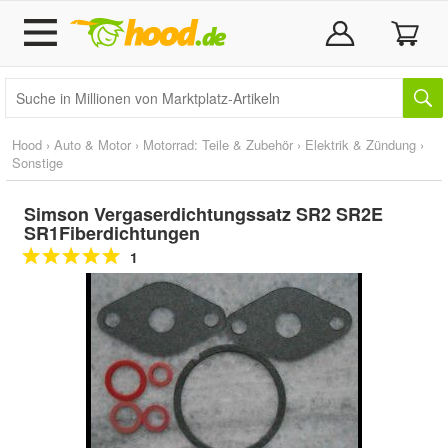
Hood
›
Auto & Motor
›
Motorrad: Teile & Zubehör
›
Elektrik & Zündung
›
Sonstige
Simson Vergaserdichtungssatz SR2 SR2E
SR1Fiberdichtungen
1