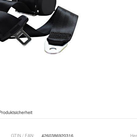
Produktsicherheit
GTIN / EAN:
4260386920316
Her