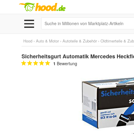
Hood
›
Auto & Motor
›
Autoteile & Zubehör
›
Oldtimerteile & Zu
Sicherheitsgurt Automatik Mercedes Heckf
1
Bewertung