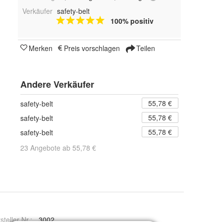
Verkäufer
safety-belt
100% positiv
Merken
Preis vorschlagen
Teilen
Andere Verkäufer
55,78 €
safety-belt
55,78 €
safety-belt
55,78 €
safety-belt
23 Angebote ab 55,78 €
steller Nr.:
3002