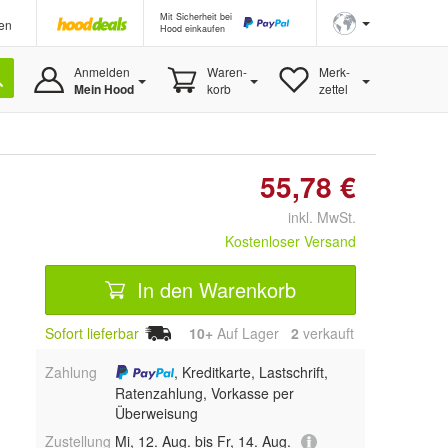
Mit Sicherheit bei
en
Hood einkaufen
Anmelden
Waren-
Merk-
Mein Hood
korb
zettel
55,78 €
inkl. MwSt.
Kostenloser Versand
In den Warenkorb
Sofort lieferbar
10+
Auf Lager
2
 verkauft
Zahlung
, Kreditkarte, Lastschrift,
Ratenzahlung, Vorkasse per
Überweisung
Zustellung
Mi, 12. Aug. bis Fr, 14. Aug.