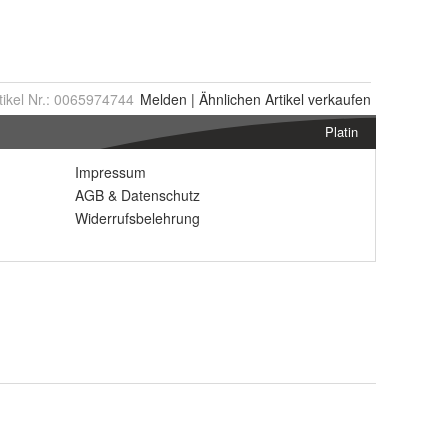
tikel Nr.:
0065974744
Melden
|
Ähnlichen
Artikel verkaufen
Platin
Impressum
AGB
&
Datenschutz
Widerrufsbelehrung