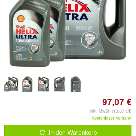
Doppelt antippen zum
vergrößern
97,07 €
inkl. MwSt. (13,87 €/l)
Kostenloser Versand
In den Warenkorb