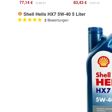
77,14 €
83,43 €
12,86 €/l
13,91 €/l
Shell Helix HX7 5W-40 5 Liter
2
Bewertungen