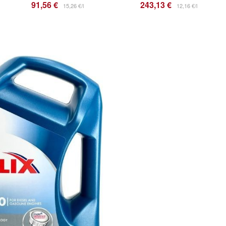
91,56 €
243,13 €
15,26 €/l
12,16 €/l