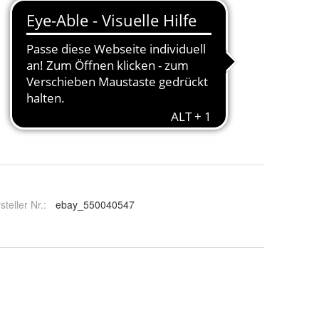
steller Nr.:
ebay_550040547