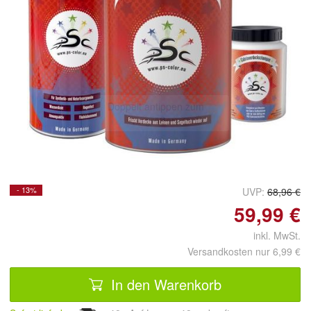
Doppelt antippen zum
vergrößern
- 13%
UVP:
68,96 €
59,99 €
inkl. MwSt.
Versandkosten nur 6,99 €
In den Warenkorb