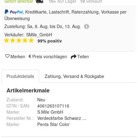
Sofort lieferbar
10+
Auf Lager
10
 verkauft
, Kreditkarte, Lastschrift, Ratenzahlung, Vorkasse per
Überweisung
Zustellung:
Sa, 8. Aug. bis Do, 13. Aug.
Verkäufer:
SMile_GmbH
99% positiv
Merken
Preis vorschlagen
Teilen
Produktdetails
Zahlung, Versand & Rückgabe
Artikelmerkmale
Zustand:
Neu
GTIN / EAN:
4061263107116
Marke:
S.Mile GmbH
Hersteller Nr.:
Verdeckfarbe Schwarz Set 2
Marke
:
Penta Star Color