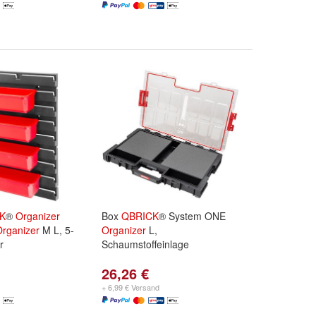
K
®
Organizer
Box
QBRICK
® System ONE
rganizer
M L, 5-
Organizer
L,
r
Schaumstoffeinlage
26,26 €
+ 6,99 € Versand