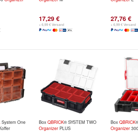
17,29 €
27,76 €
+ 6,99 € Versand
+ 6,99 € Versand
k
System One
Box
QBRICK
® SYSTEM TWO
Box
QBRICK
®
offer
Organizer
PLUS
Organizer
30