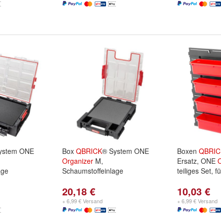
ystem ONE
Box
QBRICK
® System ONE
Boxen
QBRIC
Organizer
M,
Ersatz, ONE
O
age
Schaumstoffeinlage
teiliges Set, fü
20,18 €
10,03 €
+ 6,99 € Versand
+ 6,99 € Versand