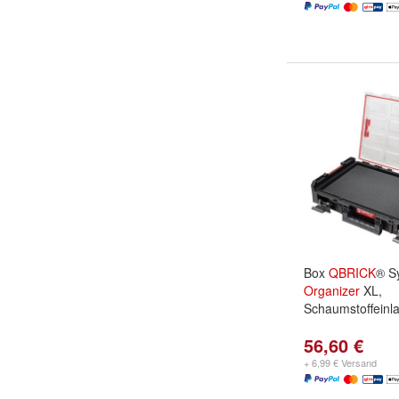
Box
QBRICK
® S
Organizer
XL,
Schaumstoffeinl
56,60 €
+ 6,99 € Versand