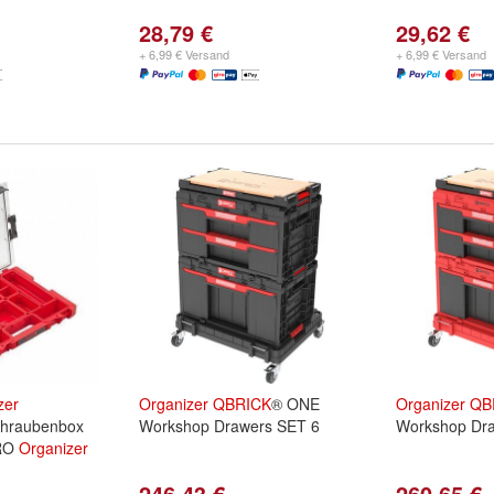
28,79 €
29,62 €
+ 6,99 € Versand
+ 6,99 € Versand
zer
Organizer
QBRICK
® ONE
Organizer
QB
hraubenbox
Workshop Drawers SET 6
Workshop Dr
RO
Organizer
246,43 €
260,65 €