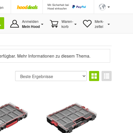
Mit Sicherheit bei
en
Hood einkaufen
Anmelden
Waren-
Merk-
Mein Hood
korb
zettel
verfügbar.
Mehr Informationen zu diesem Thema.