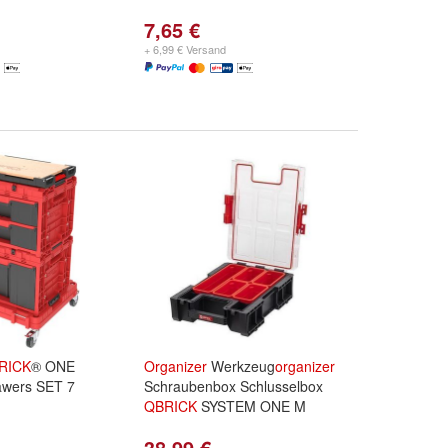
7,65 €
+ 6,99 € Versand
RICK
® ONE
Organizer
Werkzeug
organizer
awers SET 7
Schraubenbox Schlusselbox
QBRICK
SYSTEM ONE M
38,99 €