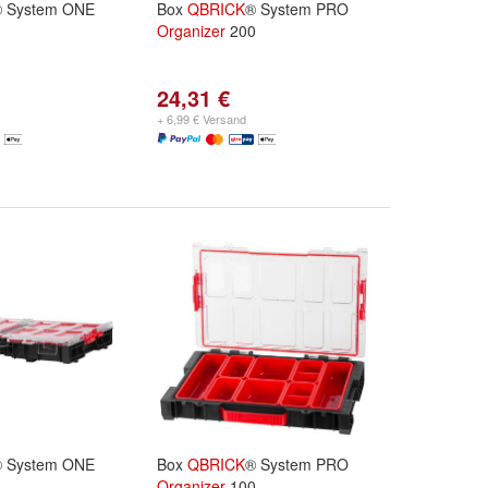
 System ONE
Box
QBRICK
® System PRO
Organizer
200
24,31 €
+ 6,99 € Versand
 System ONE
Box
QBRICK
® System PRO
Organizer
100