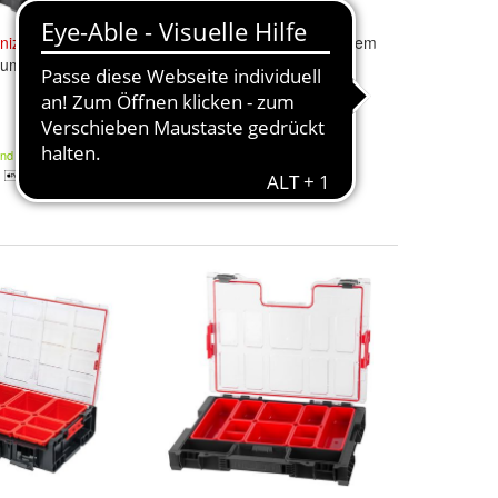
nizer
M System
Werkzeugkoffer
Qbrick
System
umstoff
PRO 600
Organizer
Alugriff
46,99 €
and
Kostenloser Versand