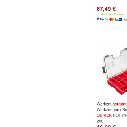
67,49 €
Kostenloser Versand
Werkzeug
organi
Werkzeugbox Sc
QBRICK
ROT P
200
46,99 €