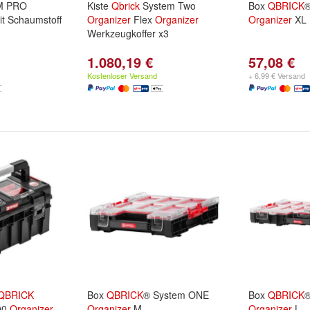
M PRO
Kiste
Qbrick
System Two
Box
QBRICK
®
t Schaumstoff
Organizer
Flex
Organizer
Organizer
XL
Werkzeugkoffer x3
1.080,19 €
57,08 €
Kostenloser Versand
+ 6,99 € Versand
QBRICK
Box
QBRICK
® System ONE
Box
QBRICK
®
00
Organizer
Organizer
M
Organizer
L