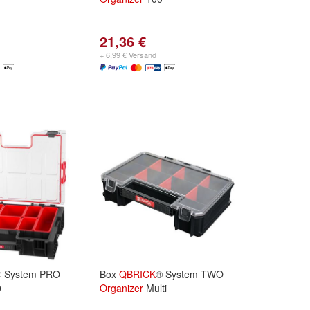
21,36 €
+ 6,99 € Versand
 System PRO
Box
QBRICK
® System TWO
0
Organizer
Multi