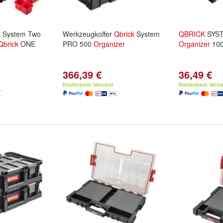
k
System Two
Werkzeugkoffer
Qbrick
System
QBRICK
SYS
Qbrick
ONE
PRO 500
Organizer
Organizer
100
366,39 €
36,49 €
Kostenloser Versand
Kostenloser Vers