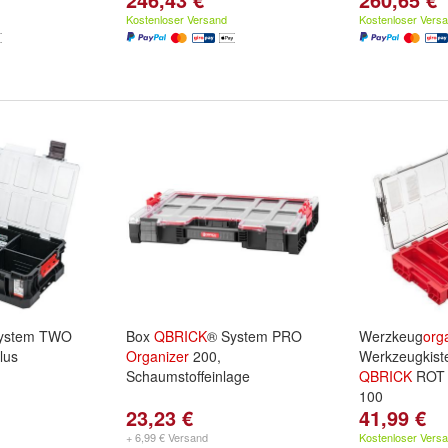
Kostenloser Versand
Kostenloser Vers
ystem TWO
Box
QBRICK
® System PRO
Werzkeug
org
lus
Organizer
200,
Werkzeugkist
Schaumstoffeinlage
QBRICK
ROT
100
23,23 €
41,99 €
+ 6,99 € Versand
Kostenloser Vers