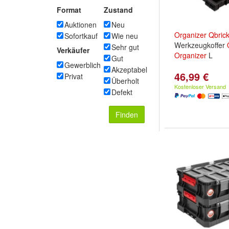
Format
Zustand
Auktionen
Neu
Organizer
Qbric
Sofortkauf
Wie neu
Werkzeugkoffer
Sehr gut
Verkäufer
Organizer
L
Gut
Gewerblich
Akzeptabel
46,99 €
Privat
Überholt
Kostenloser Versand
Defekt
Finden