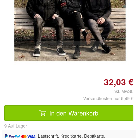
Doppelt antippen zum
vergrößern
32,03 €
inkl. MwSt.
Versandkosten nur 5,49 €
In den Warenkorb
9
Auf Lager
, Lastschrift, Kreditkarte, Debitkarte,