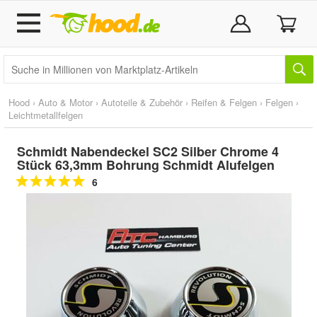
Hood
›
Auto & Motor
›
Autoteile & Zubehör
›
Reifen & Felgen
›
Felgen
›
Leichtmetallfelgen
Schmidt Nabendeckel SC2 Silber Chrome 4
Stück 63,3mm Bohrung Schmidt Alufelgen
6