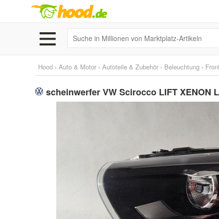
Hood
›
Auto & Motor
›
Autoteile & Zubehör
›
Beleuchtung
›
Fron
scheinwerfer VW Scirocco LIFT XENON 