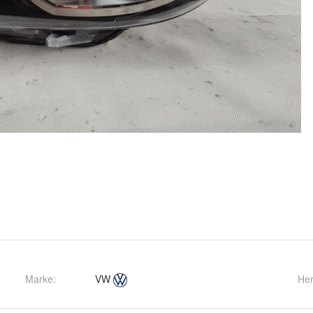
Marke:
VW
Her