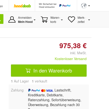
Mit Sicherheit bei
en
Hood einkaufen
Anmelden
Waren-
Merk-
Mein Hood
korb
zettel
975,38 €
inkl. MwSt.
Kostenloser Versand
In den Warenkorb
1
Auf Lager
1
 verkauft
Zahlung
, Lastschrift,
Kreditkarte, Debitkarte,
Ratenzahlung, Sofortüberweisung,
Überweisung, Bezahlung nach 30