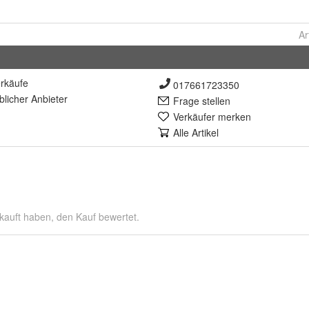
Ar
rkäufe
017661723350
lich
er Anbieter
Frage stellen
Verkäufer merken
Alle Artikel
kauft haben, den Kauf bewertet.