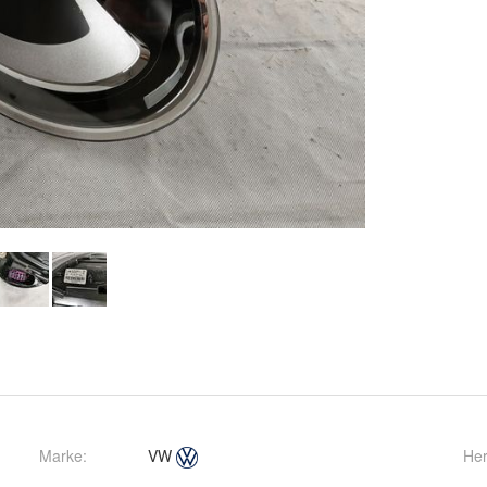
Marke:
VW
Her