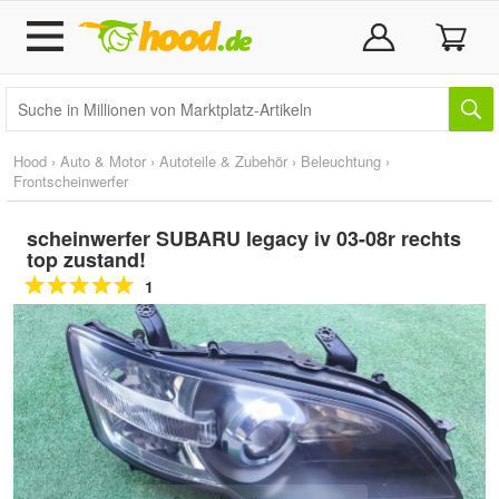
Hood
›
Auto & Motor
›
Autoteile & Zubehör
›
Beleuchtung
›
Frontscheinwerfer
scheinwerfer SUBARU legacy iv 03-08r rechts
top zustand!
1