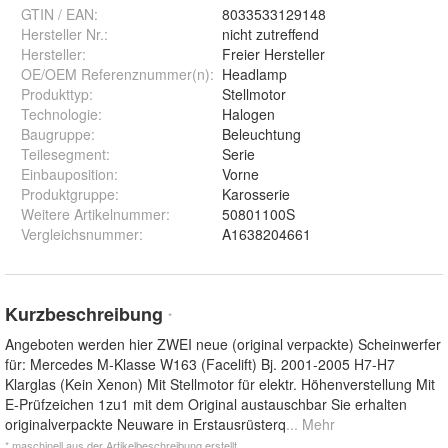
GTIN / EAN:
8033533129148
Hersteller Nr.:
nicht zutreffend
Hersteller
:
Freier Hersteller
OE/OEM Referenznummer(n)
:
Headlamp
Produkttyp
:
Stellmotor
Technologie
:
Halogen
Baugruppe
:
Beleuchtung
Teilesegment
:
Serie
Einbauposition
:
Vorne
Produktgruppe
:
Karosserie
Weitere Artikelnummer
:
50801100S
Vergleichsnummer
:
A1638204661
Kurzbeschreibung
*
Angeboten werden hier ZWEI neue (original verpackte) Scheinwerfer
für: Mercedes M-Klasse W163 (Facelift) Bj. 2001-2005 H7-H7
Klarglas (Kein Xenon) Mit Stellmotor für elektr. Höhenverstellung Mit
E-Prüfzeichen 1zu1 mit dem Original austauschbar Sie erhalten
originalverpackte Neuware in Erstausrüsterq
... Mehr
* maschinell aus der Artikelbeschreibung erstellt