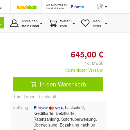
Mit Sicherheit bei
en
Hood einkaufen
Anmelden
Waren-
Merk-
Mein Hood
korb
zettel
645,00 €
inkl. MwSt.
Kostenloser Versand
In den Warenkorb
1
Auf Lager
1
 verkauft
Zahlung
, Lastschrift,
Kreditkarte, Debitkarte,
Ratenzahlung, Sofortüberweisung,
Überweisung, Bezahlung nach 30