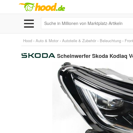
Hood
›
Auto & Motor
›
Autoteile & Zubehör
›
Beleuchtung
›
Fron
Scheinwerfer Skoda Kodiaq V