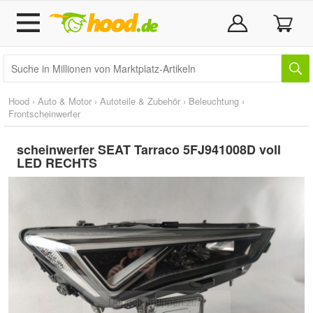
Hood
›
Auto & Motor
›
Autoteile & Zubehör
›
Beleuchtung
›
Frontscheinwerfer
scheinwerfer SEAT Tarraco 5FJ941008D voll
LED RECHTS
Doppelt antippen zum