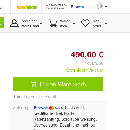
Mit Sicherheit bei
en
Hood einkaufen
Anmelden
Waren-
Merk-
Mein Hood
korb
zettel
490,00 €
inkl. MwSt.
Kostenloser Versand
In den Warenkorb
1
Auf Lager
1
 verkauft
Zahlung
, Lastschrift,
Kreditkarte, Debitkarte,
Ratenzahlung, Sofortüberweisung,
Überweisung, Bezahlung nach 30