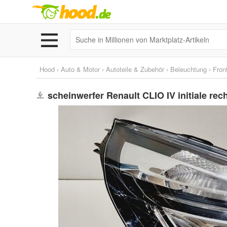
Hood
›
Auto & Motor
›
Autoteile & Zubehör
›
Beleuchtung
›
Fron
scheinwerfer Renault CLIO IV initiale re