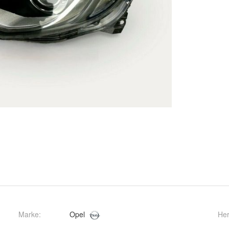
Marke:
Opel
Her