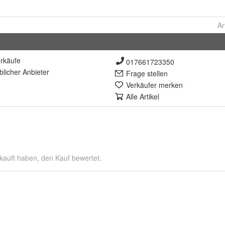
Ar
rkäufe
017661723350
lich
er Anbieter
Frage stellen
Verkäufer merken
Alle Artikel
kauft haben, den Kauf bewertet.