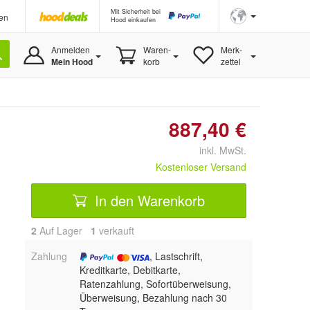
Mit Sicherheit bei
en
Hood einkaufen
Anmelden
Waren-
Merk-
Mein Hood
korb
zettel
887,40 €
inkl. MwSt.
Kostenloser Versand
In den Warenkorb
2
Auf Lager
1
 verkauft
Zahlung
, Lastschrift,
Kreditkarte, Debitkarte,
Ratenzahlung, Sofortüberweisung,
Überweisung, Bezahlung nach 30