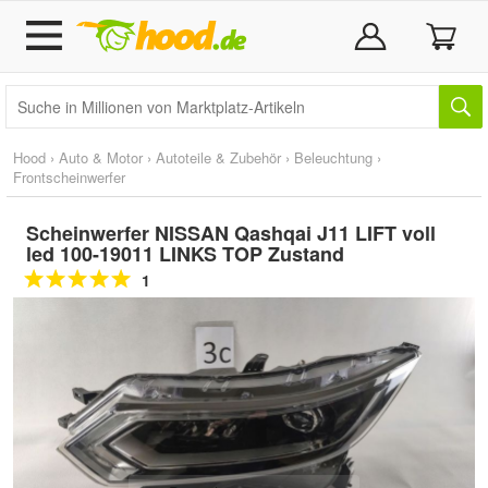
Hood
›
Auto & Motor
›
Autoteile & Zubehör
›
Beleuchtung
›
Frontscheinwerfer
Scheinwerfer NISSAN Qashqai J11 LIFT voll
led 100-19011 LINKS TOP Zustand
1