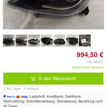
Doppelt antippen zum
vergrößern
994,50 €
inkl. MwSt.
Kostenloser Versand
In den Warenkorb
1
Auf Lager
1
 verkauft
, Lastschrift, Kreditkarte, Debitkarte,
Ratenzahlung, Sofortüberweisung, Überweisung, Bezahlung nach
30 Tagen