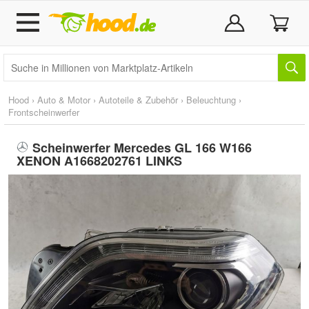
Hood
›
Auto & Motor
›
Autoteile & Zubehör
›
Beleuchtung
›
Frontscheinwerfer
Scheinwerfer Mercedes GL 166 W166
XENON A1668202761 LINKS