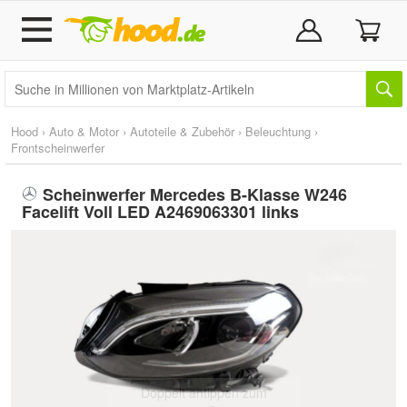
Hood
›
Auto & Motor
›
Autoteile & Zubehör
›
Beleuchtung
›
Frontscheinwerfer
Scheinwerfer Mercedes B-Klasse W246
Facelift Voll LED A2469063301 links
Doppelt antippen zum