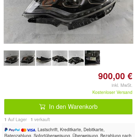
Doppelt antippen zum
vergrößern
900,00 €
inkl. MwSt.
Kostenloser Versand
In den Warenkorb
1
Auf Lager
1
 verkauft
, Lastschrift, Kreditkarte, Debitkarte,
Ratenzahlung, Sofortüberweisung, Überweisung, Bezahlung nach