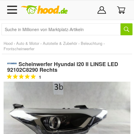
Hood
›
Auto & Motor
›
Autoteile & Zubehör
›
Beleuchtung
›
Frontscheinwerfer
Scheinwerfer Hyundai I20 II LINSE LED
92102C8290 Rechts
1