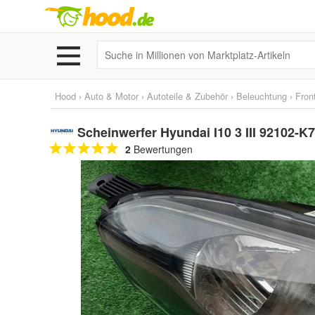
Hood
›
Auto & Motor
›
Autoteile & Zubehör
›
Beleuchtung
›
Fron
Scheinwerfer Hyundai I10 3 III 92102-
2
Bewertungen