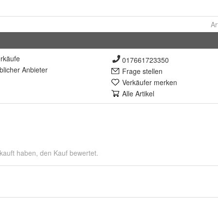
Ar
rkäufe
017661723350
lich
er Anbieter
Frage stellen
Verkäufer merken
Alle Artikel
kauft haben, den Kauf bewertet.