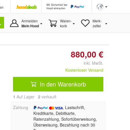
Mit Sicherheit bei
en
Hood einkaufen
Anmelden
Waren-
Merk-
Mein Hood
korb
zettel
880,00 €
inkl. MwSt.
Kostenloser Versand
In den Warenkorb
1
Auf Lager
2
 verkauft
Zahlung
, Lastschrift,
Kreditkarte, Debitkarte,
Ratenzahlung, Sofortüberweisung,
Überweisung, Bezahlung nach 30