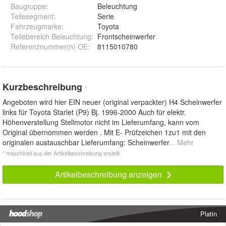
Baugruppe
:
Beleuchtung
Teilesegment
:
Serie
Fahrzeugmarke
:
Toyota
Teilebereich Beleuchtung
:
Frontscheinwerfer
Referenznummer(n) OE
:
8115010780
Kurzbeschreibung
*
Angeboten wird hier EIN neuer (original verpackter) H4 Scheinwerfer
links für Toyota Starlet (P9) Bj. 1996-2000 Auch für elektr.
Höhenverstellung Stellmotor nicht im Lieferumfang, kann vom
Original übernommen werden . Mit E- Prüfzeichen 1zu1 mit den
originalen austauschbar Lieferumfang: Scheinwerfer
... Mehr
* maschinell aus der Artikelbeschreibung erstellt
Artikelbeschreibung anzeigen
Platin