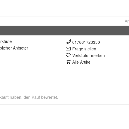
Ar
rkäufe
017661723350
lich
er Anbieter
Frage stellen
Verkäufer merken
Alle Artikel
kauft haben, den Kauf bewertet.