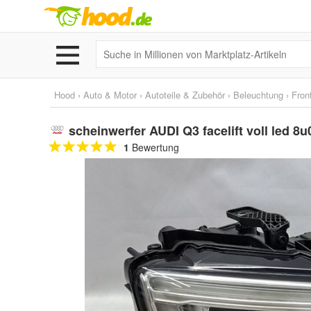
Hood
›
Auto & Motor
›
Autoteile & Zubehör
›
Beleuchtung
›
Fron
scheinwerfer AUDI Q3 facelift voll led 8
1
Bewertung