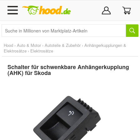
Hood
›
Auto & Motor
›
Autoteile & Zubehör
›
Anhängerkupplungen &
Elektrosätze
›
Elektrosätze
Schalter für schwenkbare Anhängerkupplung
(AHK) für Skoda