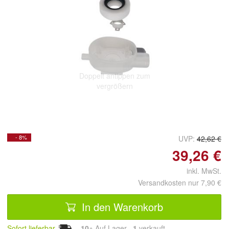
Doppelt antippen zum
vergrößern
- 8%
UVP:
42,62 €
39,26 €
inkl. MwSt.
Versandkosten nur 7,90 €
In den Warenkorb
Sofort lieferbar
10+
Auf Lager
1
 verkauft