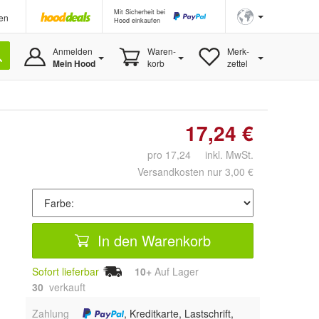
Mit Sicherheit bei
en
Hood einkaufen
Anmelden
Waren-
Merk-
Mein Hood
korb
zettel
17,24 €
pro 17,24 inkl. MwSt.
Versandkosten nur 3,00 €
In den Warenkorb
Sofort lieferbar
10+
Auf Lager
30
 verkauft
Zahlung
, Kreditkarte, Lastschrift,