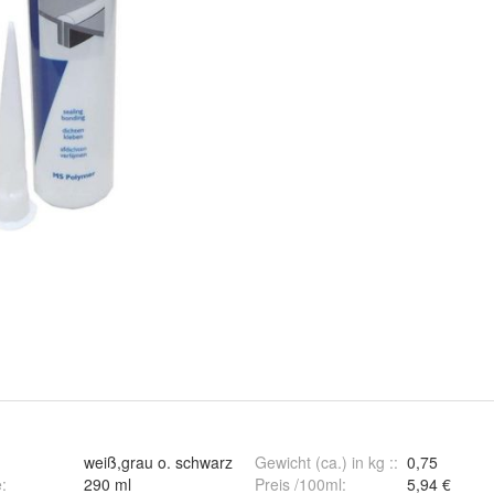
weiß,grau o. schwarz
Gewicht (ca.) in kg :
:
0,75
e
:
290 ml
Preis /100ml
:
5,94 €