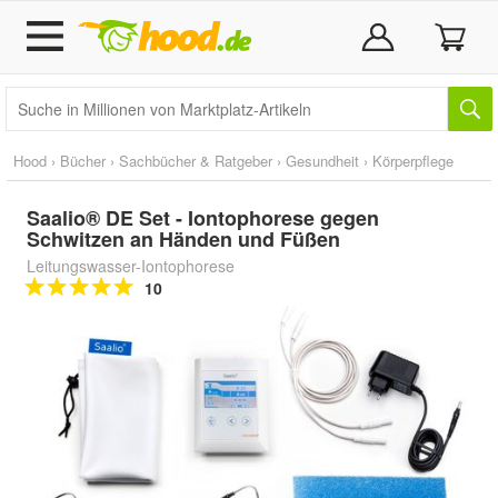
Hood
›
Bücher
›
Sachbücher & Ratgeber
›
Gesundheit
›
Körperpflege
Saalio® DE Set - Iontophorese gegen
Schwitzen an Händen und Füßen
Leitungswasser-Iontophorese
10