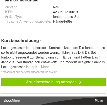
Zustand:
Neu
ISBN:
4260587510019
Artikel-Typ
:
Iontophorese-Set
Typische Anwendungsgebiete
:
Hände/Füße
Kurzbeschreibung
*
Leitungswasser-Iontophorese - Kontraindikationen: Die Iontophorese
sollte nicht angewendet werden wenn… [Link] Saalio ® DE-Set –
Iontophoresegerät zur Behandlung von Händen und Füßen Das im
Jahr 2015 vollständig neu entwickelte und modern designte Saalio ®
Leitungswasser-Iontoph
... Mehr
* maschinell aus der Artikelbeschreibung erstellt
Artikelbeschreibung anzeigen
Platin