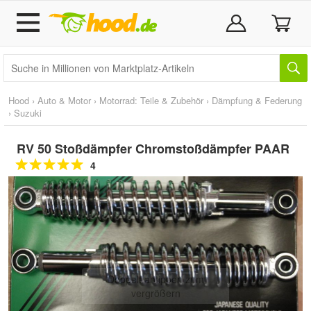
Hood
›
Auto & Motor
›
Motorrad: Teile & Zubehör
›
Dämpfung & Federung
›
Suzuki
RV 50 Stoßdämpfer Chromstoßdämpfer PAAR
4
Doppelt antippen zum
vergrößern