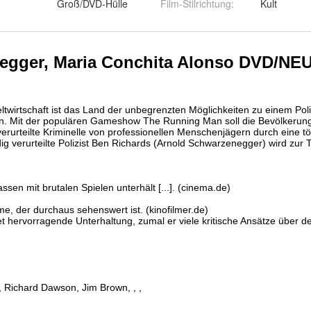
onchita Alonso
Groß/DVD-Hülle
Film-Stilrichtung
:
Kult