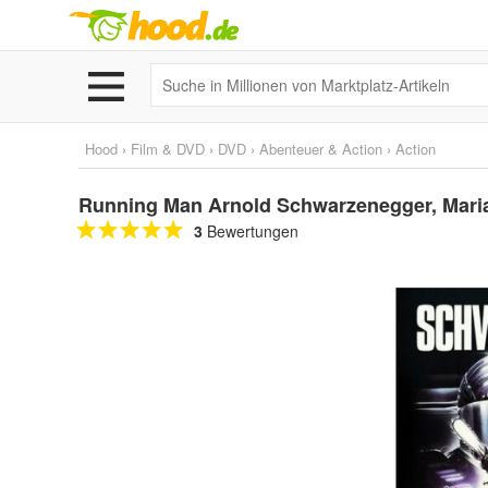
Hood
›
Film & DVD
›
DVD
›
Abenteuer & Action
›
Action
Running Man Arnold Schwarzenegger, Mari
3
Bewertungen