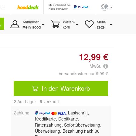
Mit Sicherheit bei
en
Hood einkaufen
Anmelden
Waren-
Merk-
Mein Hood
korb
zettel
12,99 €
MwSt.
Versandkosten nur 9,99 €
In den Warenkorb
2
Auf Lager
5
 verkauft
Zahlung
, Lastschrift,
Kreditkarte, Debitkarte,
Ratenzahlung, Sofortüberweisung,
Überweisung, Bezahlung nach 30