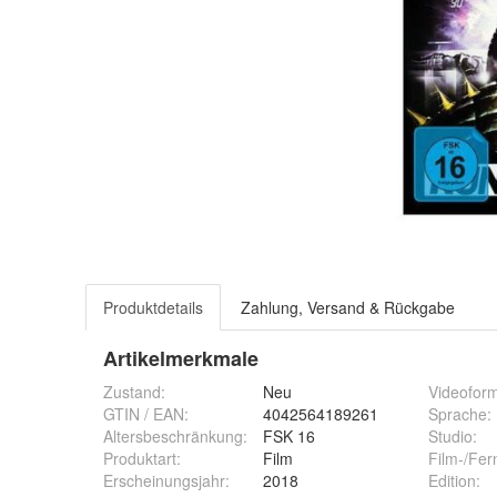
Produktdetails
Zahlung, Versand & Rückgabe
Artikelmerkmale
Zustand:
Neu
Videofor
GTIN / EAN:
4042564189261
Sprache
:
Altersbeschränkung
:
FSK 16
Studio
:
Produktart
:
Film
Film-/Fer
Erscheinungsjahr
:
2018
Edition
: