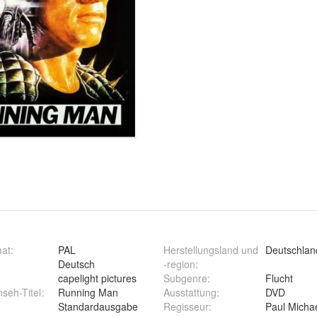
mat
:
PAL
Herstellungsland und
Deutschlan
Deutsch
-region
:
capelight pictures
Subgenre
:
Flucht
nseh-Titel
:
Running Man
Ausstattung
:
DVD
Standardausgabe
Regisseur
:
Paul Micha