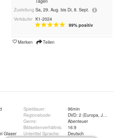
Tagen
Zustellung
Sa, 29. Aug. bis Di, 8. Sept.
Verkäufer
K1-2024
99% positiv
Merken
Teilen
d
Spieldauer
:
96min
Regionalcode
:
DVD: 2 (Europa, Japan, Naher Oste
Genre
:
Abenteuer
Bildseitenverhältnis
:
16:9
el Glaser
Untertitel Sprache
:
Deutsch