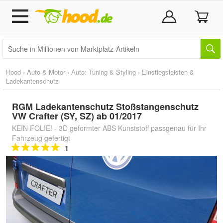
Hood
›
Auto & Motor
›
Auto: Tuning & Styling
›
Einstiegsleisten &
Ladekantenschutz
RGM Ladekantenschutz Stoßstangenschutz
VW Crafter (SY, SZ) ab 01/2017
KEIN FOLIE! - 3D geformter ABS Kunststoff passgenau für Ihr
Fahrzeug gefertigt
1