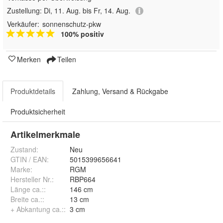
Zustellung:
Di, 11. Aug. bis Fr, 14. Aug.
Verkäufer:
sonnenschutz-pkw
100% positiv
Merken
Teilen
Produktdetails
Zahlung, Versand & Rückgabe
Produktsicherheit
Artikelmerkmale
Zustand:
Neu
GTIN / EAN:
5015399656641
Marke:
RGM
Hersteller Nr.:
RBP664
Länge ca.:
:
146 cm
Breite ca.:
:
13 cm
+ Abkantung ca.:
:
3 cm