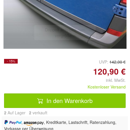
Doppelt antippen zum
vergrößern
- 15%
UVP:
142,00 €
120,90 €
inkl. MwSt.
Kostenloser Versand
In den Warenkorb
2
Auf Lager
2
 verkauft
,
, Kreditkarte, Lastschrift, Ratenzahlung,
Vorkasse per Überweisung