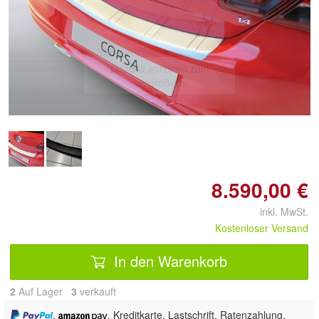
Doppelt antippen zum
vergrößern
8.590,00 €
inkl. MwSt.
Kostenloser Versand
In den Warenkorb
2
Auf Lager
3
 verkauft
,
, Kreditkarte, Lastschrift, Ratenzahlung,