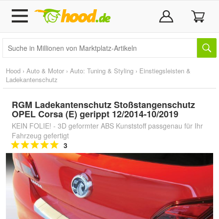
Hood
›
Auto & Motor
›
Auto: Tuning & Styling
›
Einstiegsleisten &
Ladekantenschutz
RGM Ladekantenschutz Stoßstangenschutz
OPEL Corsa (E) gerippt 12/2014-10/2019
KEIN FOLIE! - 3D geformter ABS Kunststoff passgenau für Ihr
Fahrzeug gefertigt
3