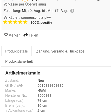
Vorkasse per Überweisung
Zustellung:
Mi, 12. Aug. bis Mo, 17. Aug.
Verkäufer:
sonnenschutz-pkw
100% positiv
Merken
Teilen
Produktdetails
Zahlung, Versand & Rückgabe
Produktsicherheit
Artikelmerkmale
Zustand:
Neu
GTIN / EAN:
5015399659635
Marke:
RGM
Hersteller Nr.:
3500963
Länge (ca.):
:
76 cm
Breite (ca.):
:
10 cm
+ Abkantung (ca.):
:
2 cm