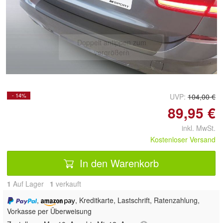
Doppelt antippen zum
vergrößern
- 14%
UVP:
104,00 €
89,95 €
inkl. MwSt.
Kostenloser Versand
In den Warenkorb
1
Auf Lager
1
 verkauft
,
, Kreditkarte, Lastschrift, Ratenzahlung,
Vorkasse per Überweisung