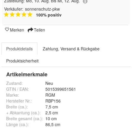
Zustellung:
Mo, 10. Aug. bis Mi, 12. Aug.
Verkäufer:
sonnenschutz-pkw
100% positiv
Merken
Teilen
Produktdetails
Zahlung, Versand & Rückgabe
Produktsicherheit
Artikelmerkmale
Zustand:
Neu
GTIN / EAN:
5015399651561
Marke:
RGM
Hersteller Nr.:
RBP156
Breite (ca.)
:
7,5 cm
+ Abkantung (ca.)
:
2,5 cm
Breite gesamt (ca.)
:
10 cm
Länge (ca.)
:
86,5 cm