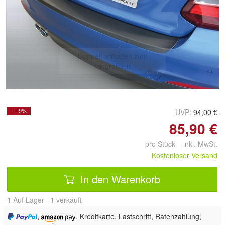
Doppelt antippen zum
vergrößern
- 9%
UVP:
94,00 €
85,90 €
pro Stück inkl. MwSt.
Kostenloser Versand
In den Warenkorb
1
Auf Lager
1
 verkauft
,
, Kreditkarte, Lastschrift, Ratenzahlung,