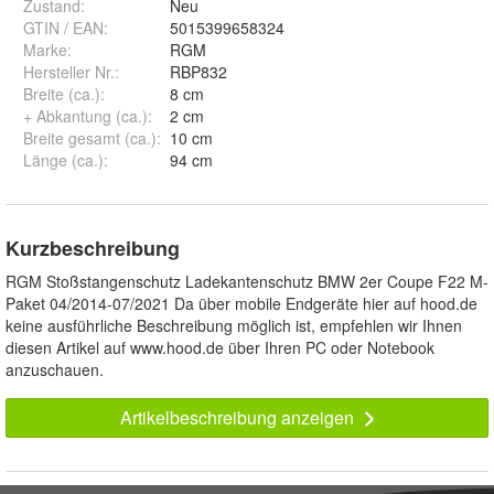
Zustand:
Neu
GTIN / EAN:
5015399658324
Marke:
RGM
Hersteller Nr.:
RBP832
Breite (ca.)
:
8 cm
+ Abkantung (ca.)
:
2 cm
Breite gesamt (ca.)
:
10 cm
Länge (ca.)
:
94 cm
Kurzbeschreibung
RGM Stoßstangenschutz Ladekantenschutz BMW 2er Coupe F22 M-
Paket 04/2014-07/2021 Da über mobile Endgeräte hier auf hood.de
keine ausführliche Beschreibung möglich ist, empfehlen wir Ihnen
diesen Artikel auf www.hood.de über Ihren PC oder Notebook
anzuschauen.
Artikelbeschreibung anzeigen