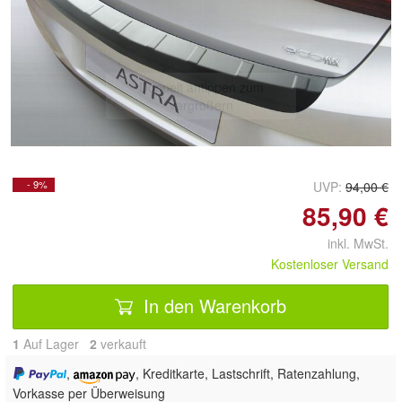
Doppelt antippen zum
vergrößern
- 9%
UVP:
94,00 €
85,90 €
inkl. MwSt.
Kostenloser Versand
In den Warenkorb
1
Auf Lager
2
 verkauft
,
, Kreditkarte, Lastschrift, Ratenzahlung,
Vorkasse per Überweisung