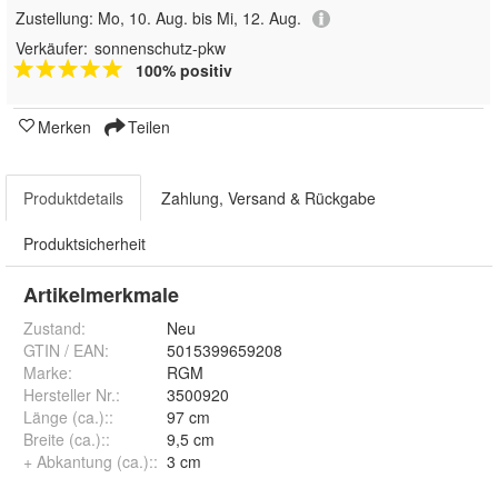
Zustellung:
Mo, 10. Aug. bis Mi, 12. Aug.
Verkäufer:
sonnenschutz-pkw
100% positiv
Merken
Teilen
Produktdetails
Zahlung, Versand & Rückgabe
Produktsicherheit
Artikelmerkmale
Zustand:
Neu
GTIN / EAN:
5015399659208
Marke:
RGM
Hersteller Nr.:
3500920
Länge (ca.):
:
97 cm
Breite (ca.):
:
9,5 cm
+ Abkantung (ca.):
:
3 cm