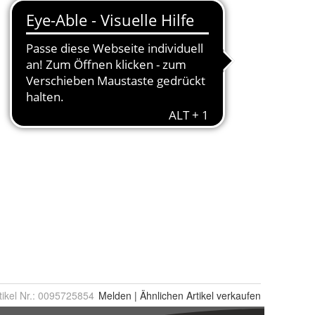
tikel Nr.:
0095725854
Melden
|
Ähnlichen
Artikel verkaufen