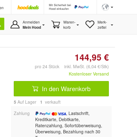
Mit Sicherheit bei
en
Hood einkaufen
Anmelden
Waren-
Merk-
Mein Hood
korb
zettel
144,95 €
pro 24 Stück inkl. MwSt. (6,04 €/Stk)
Kostenloser Versand
In den Warenkorb
5
Auf Lager
1
 verkauft
Zahlung
, Lastschrift,
Kreditkarte, Debitkarte,
Ratenzahlung, Sofortüberweisung,
Überweisung, Bezahlung nach 30