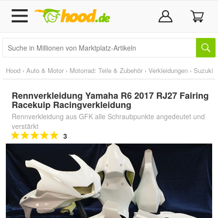
Hood
›
Auto & Motor
›
Motorrad: Teile & Zubehör
›
Verkleidungen
›
Suzuki
Rennverkleidung Yamaha R6 2017 RJ27 Fairing
Racekuip Racingverkleidung
Rennverkleidung aus GFK alle Schraubpunkte angedeutet und
verstärkt
3