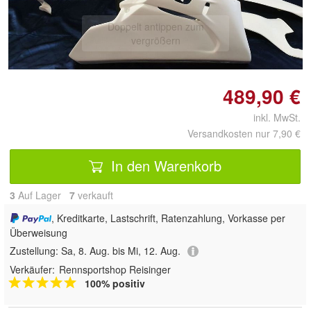
Doppelt antippen zum
vergrößern
489,90 €
inkl. MwSt.
Versandkosten nur 7,90 €
In den Warenkorb
3
Auf Lager
7
 verkauft
, Kreditkarte, Lastschrift, Ratenzahlung, Vorkasse per
Überweisung
Zustellung:
Sa, 8. Aug. bis Mi, 12. Aug.
Verkäufer:
Rennsportshop Reisinger
100% positiv