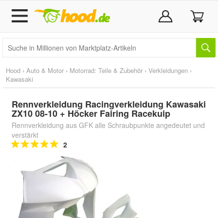
Hood
›
Auto & Motor
›
Motorrad: Teile & Zubehör
›
Verkleidungen
›
Kawasaki
Rennverkleidung Racingverkleidung Kawasaki
ZX10 08-10 + Höcker Fairing Racekuip
Rennverkleidung aus GFK alle Schraubpunkte angedeutet und
verstärkt
2