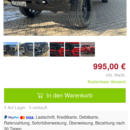
Doppelt antippen zum
vergrößern
995,00 €
inkl. MwSt.
Kostenloser Versand
In den Warenkorb
1
Auf Lager
1
 verkauft
, Lastschrift, Kreditkarte, Debitkarte,
Ratenzahlung, Sofortüberweisung, Überweisung, Bezahlung nach
30 Tagen