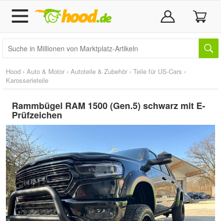
Hood
›
Auto & Motor
›
Autoteile & Zubehör
›
Teile für US-Cars
›
Karosserieteile
Rammbügel RAM 1500 (Gen.5) schwarz mit E-
Prüfzeichen