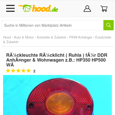
Hood
›
Auto & Motor
›
Autoteile & Zubehör
›
PKW-Anhänger
›
Ersatzteile
& Zubehör
RÃ¼ckleuchte RÃ¼cklicht ( Ruhla ) fÃ¼r DDR
AnhÃ¤nger & Wohnwagen z.B.: HP350 HP500
WÃ
2