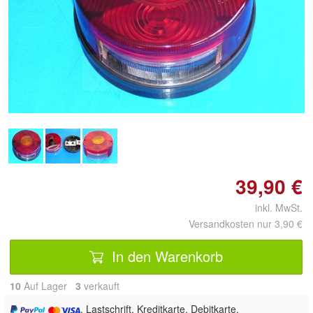
Doppelt antippen zum
vergrößern
39,90 €
inkl. MwSt.
Versandkosten nur 3,90 €
In den Warenkorb
10
Auf Lager
3
 verkauft
, Lastschrift, Kreditkarte, Debitkarte,