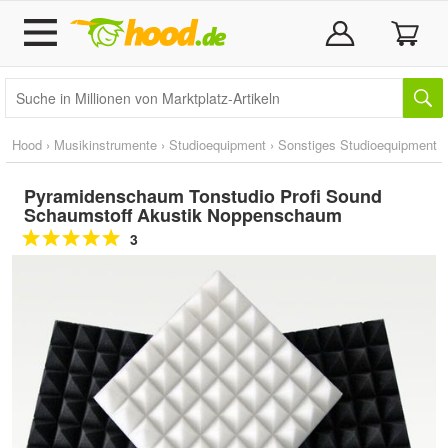
Hood
›
Musikinstrumente
›
Studioequipment
›
Sonstiges Studioequipment
Pyramidenschaum Tonstudio Profi Sound
Schaumstoff Akustik Noppenschaum
3