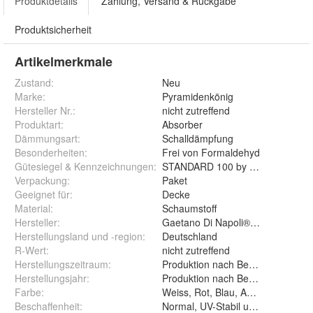
Produktdetails
Zahlung, Versand & Rückgabe
Produktsicherheit
Artikelmerkmale
Zustand:
Neu
Marke:
Pyramidenkönig
Hersteller Nr.:
nicht zutreffend
Produktart
:
Absorber
Dämmungsart
:
Schalldämpfung
Besonderheiten
:
Frei von Formaldehyd
Gütesiegel & Kennzeichnungen
:
STANDARD 100 by OEKO-TEX
Verpackung
:
Paket
Geeignet für
:
Decke
Material
:
Schaumstoff
Hersteller
:
Gaetano Di Napoli® Matratzen Köl
Herstellungsland und -region
:
Deutschland
R-Wert
:
nicht zutreffend
Herstellungszeitraum
:
Produktion nach Bestellung
Herstellungsjahr
:
Produktion nach Bestellung
Farbe
:
Beschaffenheit
:
Normal, UV-Stabil und FSE