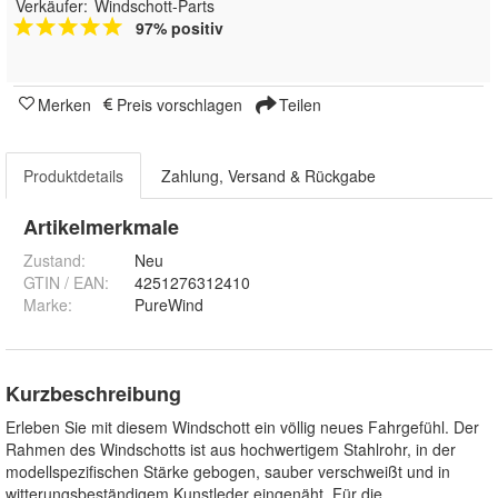
Verkäufer:
Windschott-Parts
97% positiv
Merken
Preis vorschlagen
Teilen
Produktdetails
Zahlung, Versand & Rückgabe
Artikelmerkmale
Zustand:
Neu
GTIN / EAN:
4251276312410
Marke:
PureWind
Kurzbeschreibung
Erleben Sie mit diesem Windschott ein völlig neues Fahrgefühl. Der
Rahmen des Windschotts ist aus hochwertigem Stahlrohr, in der
modellspezifischen Stärke gebogen, sauber verschweißt und in
witterungsbeständigem Kunstleder eingenäht. Für die