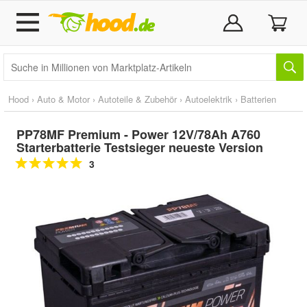
Hood
›
Auto & Motor
›
Autoteile & Zubehör
›
Autoelektrik
›
Batterien
PP78MF Premium - Power 12V/78Ah A760
Starterbatterie Testsieger neueste Version
3