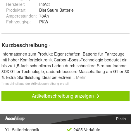
Hersteller
:
IntAct
Produktart
:
Blei Säure Batterie
Amperestunden
:
78Ah
Fahrzeugtyp
:
PKW
Kurzbeschreibung
*
Informationen zum Produkt: Eigenschaften: Batterie für Fahrzeuge
mit hoher Komfortelektronik Carbon-Boost-Technologie bedeutet ein
bis zu 1,5-fach schnelleres Laden durch schnellere Stromaufnahme
3DX-Gitter-Technologie, dadurch bessere Massehaftung am Gitter 30
% Extra-Startleistung Ideal bei extrem
... Mehr
* maschinell aus der Artikelbeschreibung erstellt
Artikelbeschreibung anzeigen
Platin
YU Batterietechnik
2425 Verkäufe