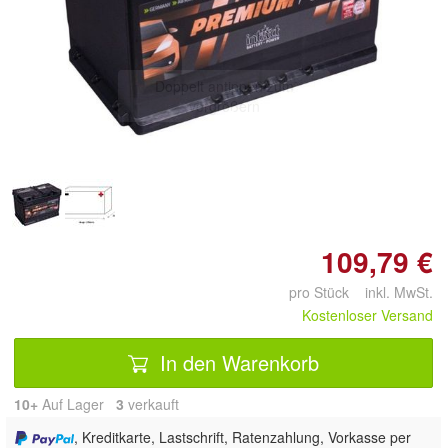
Doppelt antippen zum
vergrößern
109,79 €
pro Stück inkl. MwSt.
Kostenloser Versand
In den Warenkorb
10+
Auf Lager
3
 verkauft
, Kreditkarte, Lastschrift, Ratenzahlung, Vorkasse per