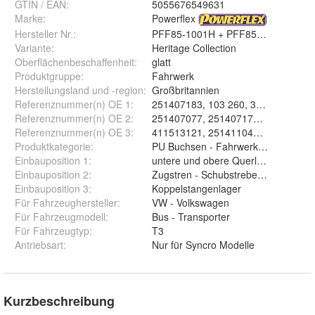
GTIN / EAN:
5055676549631
Marke:
Powerflex
Hersteller Nr.:
PFF85-1001H + PFF85-1002H + PF
Variante
:
Heritage Collection
Oberflächenbeschaffenheit
:
glatt
Produktgruppe
:
Fahrwerk
Herstellungsland und -region
:
Großbritannien
Referenznummer(n) OE 1
:
251407183, 103 260, 33896, 42304
Referenznummer(n) OE 2
:
251407077, 251407179, 251407175
Referenznummer(n) OE 3
:
411513121, 251411041, 25141104
Produktkategorie
:
PU Buchsen - Fahrwerksbuchsen - 
Einbauposition 1
:
untere und obere Querlenkerlager -
Einbauposition 2
:
Zugstren - Schubstrebenlager / Stabi
Einbauposition 3
:
Koppelstangenlager
Für Fahrzeughersteller
:
VW - Volkswagen
Für Fahrzeugmodell
:
Bus - Transporter
Für Fahrzeugtyp
:
T3
Antriebsart
:
Nur für Syncro Modelle
Kurzbeschreibung