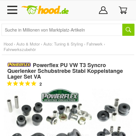
Hood
›
Auto & Motor
›
Auto: Tuning & Styling
›
Fahrwerk
›
Fahrwerkszubehör
Powerflex PU VW T3 Syncro
Querlenker Schubstrebe Stabi Koppelstange
Lager Set VA
2
Doppelt antippen zum