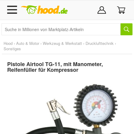
Hood
›
Auto & Motor
›
Werkzeug & Werkstatt
›
Drucklufttechnik
›
Sonstiges
Pistole Airtool TG-11, mit Manometer,
Reifenfüller für Kompressor