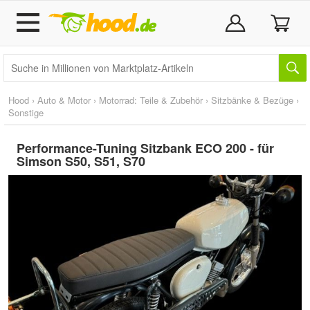
Hood
›
Auto & Motor
›
Motorrad: Teile & Zubehör
›
Sitzbänke & Bezüge
›
Sonstige
Performance-Tuning Sitzbank ECO 200 - für
Simson S50, S51, S70