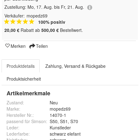
Zustellung:
Mo, 17. Aug. bis Fr, 21. Aug.
Verkäufer:
mopedz69
100% positiv
20,00 €
Rabatt ab
500,00 €
Bestellwert.
Merken
Teilen
Produktdetails
Zahlung, Versand & Rückgabe
Produktsicherheit
Artikelmerkmale
Zustand:
Neu
Marke:
mopedz69
Hersteller Nr.:
14070-1
passend für Simson
:
S50, S51, S70
Leder
:
Kunstleder
Lederfarbe
:
schwarz elefant
Nahtfarbe
:
schwarz