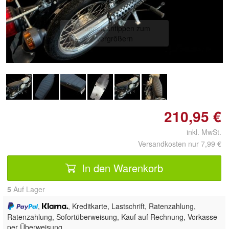
Doppelt antippen zum
vergrößern
210,95 €
inkl. MwSt.
Versandkosten nur 7,99 €
In den Warenkorb
5
Auf Lager
,
, Kreditkarte, Lastschrift, Ratenzahlung,
Ratenzahlung, Sofortüberweisung,
Kauf auf Rechnung, Vorkasse
per Überweisung